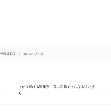
計画提案制度
コメント:
0
上がり続ける建築費 電力高騰でさらなる追い打
_2
ち