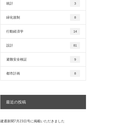
統計
3
緑化規制
8
行動経済学
14
設計
81
避難安全検証
9
都市計画
8
最近の投稿
建通新聞7月23日号に掲載いただきました