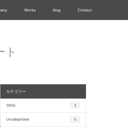
any
Works
blog
Contact
ート
カテゴリー
SDGs
3
Uncategorized
5