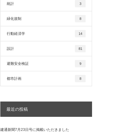
統計
3
緑化規制
8
行動経済学
14
設計
81
避難安全検証
9
都市計画
8
最近の投稿
建通新聞7月23日号に掲載いただきました