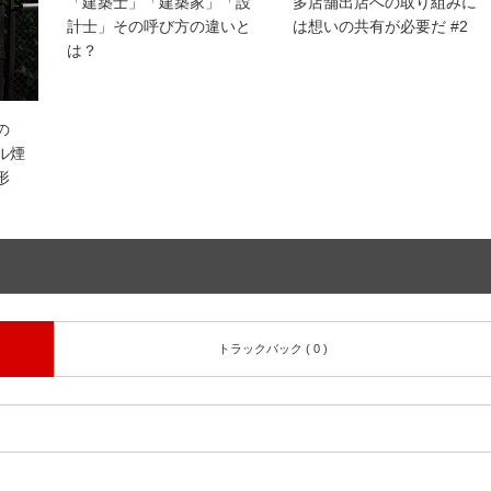
「建築士」「建築家」「設
多店舗出店への取り組みに
計士」その呼び方の違いと
は想いの共有が必要だ #2
は？
の
ル煙
形
トラックバック ( 0 )