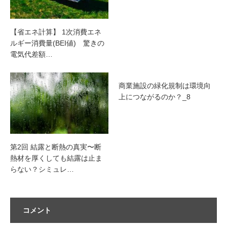
【省エネ計算】 1次消費エネ
ルギー消費量(BEI値) 驚きの
電気代差額…
商業施設の緑化規制は環境向
上につながるのか？_8
第2回 結露と断熱の真実〜断
熱材を厚くしても結露は止ま
らない？シミュレ…
コメント