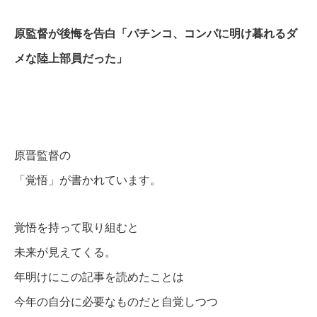
原監督が後悔を告白「パチンコ、コンパに明け暮れるダ
メな陸上部員だった」
https://news.yahoo.co.jp/articles/98619fe83446686ed4bb
2900d2dfe188033e6db2
原晋監督の
「覚悟」が書かれています。
覚悟を持って取り組むと
未来が見えてくる。
年明けにこの記事を読めたことは
今年の自分に必要なものだと自覚しつつ