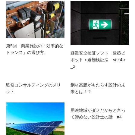
第5回 商業施設の「効率的な
トランス」の選び方。
避難安全検証ソフト 建築ピ
ボット＜避難検証法 Ver.4＞
_2
監修コンサルティングのメリ
鋼材高騰がもたらす設計の未
ット
来とは！？
用途地域がダメだからと言っ
て諦めない設計士の話 #4